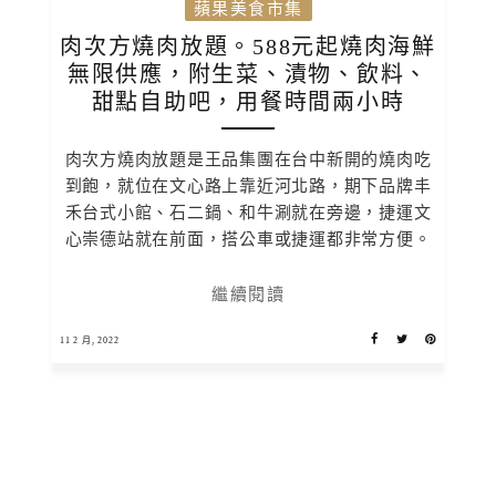
蘋果美食市集
肉次方燒肉放題。588元起燒肉海鮮
無限供應，附生菜、漬物、飲料、
甜點自助吧，用餐時間兩小時
肉次方燒肉放題是王品集團在台中新開的燒肉吃
到飽，就位在文心路上靠近河北路，期下品牌丰
禾台式小館、石二鍋、和牛涮就在旁邊，捷運文
心崇德站就在前面，搭公車或捷運都非常方便。
繼續閱讀
11 2 月, 2022