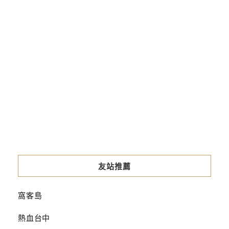
友站推薦
窩客島
熱血台中