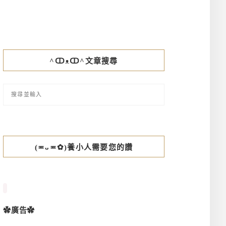
^ↀᴥↀ^文章搜尋
(≖ᴗ≖✿)養小人需要您的讚
✿廣告✿