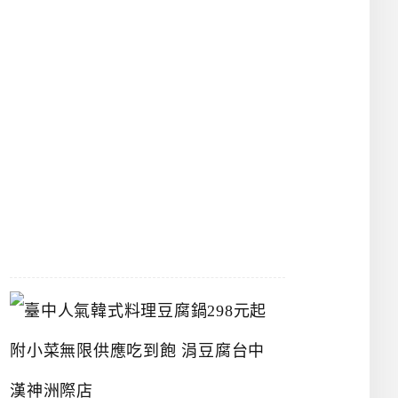
館
立
夫
中
醫
藥
博
物
館
2026-
07-
26
臺
中
人
氣
韓
式
料