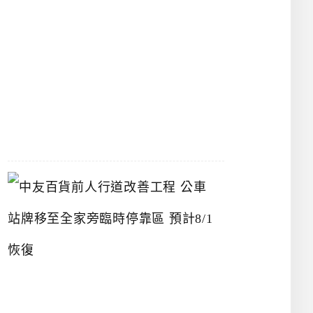
漢
神
洲
際
店
2026-
07-
22
中
友
百
貨
前
人
行
道
改
善
工