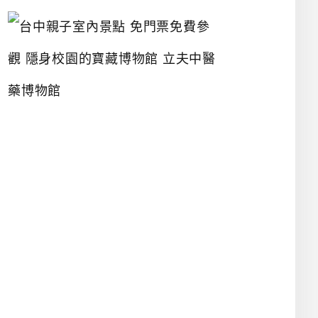
台
中
親
子
室
內
景
點
免
門
票
免
費
參
觀
隱
身
校
園
的
寶
藏
博
物