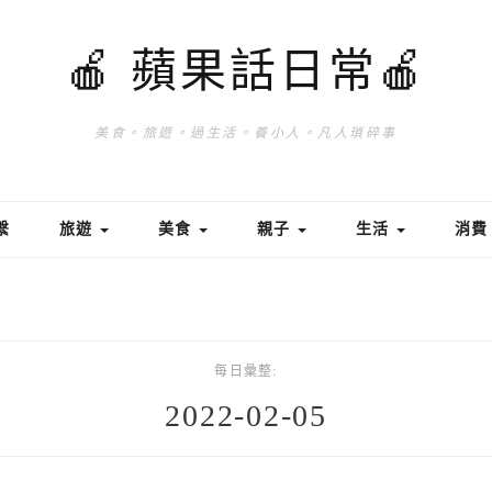
🍎 蘋果話日常🍎
美食。旅遊。過生活。養小人。凡人瑣碎事
繫
旅遊
美食
親子
生活
消
每日彙整:
2022-02-05