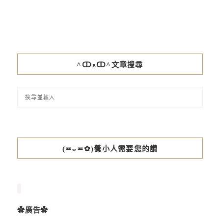
^ↀᴥↀ^文章搜尋
(≖ᴗ≖✿)養小人需要您的讚
✿廣告✿