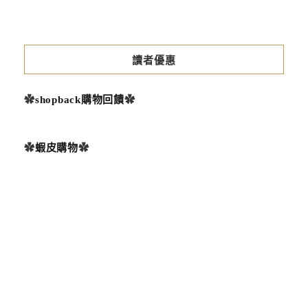
讀者優惠
✿
shopback購物回饋
✿
✿
蝦皮購物
✿