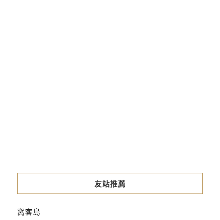
友站推薦
窩客島