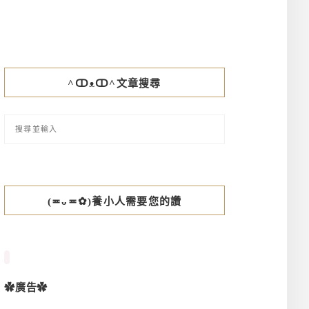
^ↀᴥↀ^文章搜尋
(≖ᴗ≖✿)養小人需要您的讚
✿廣告✿