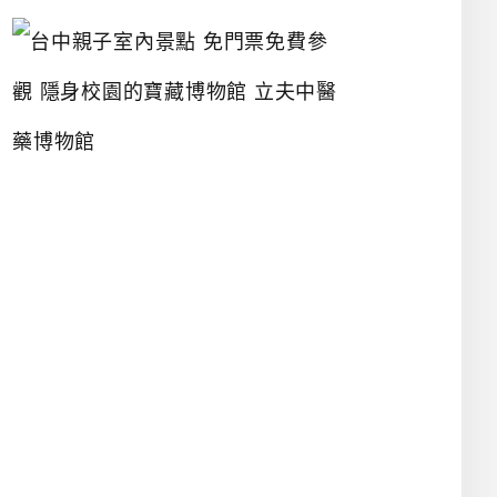
台
中
親
子
室
內
景
點
免
門
票
免
費
參
觀
隱
身
校
園
的
寶
藏
博
物