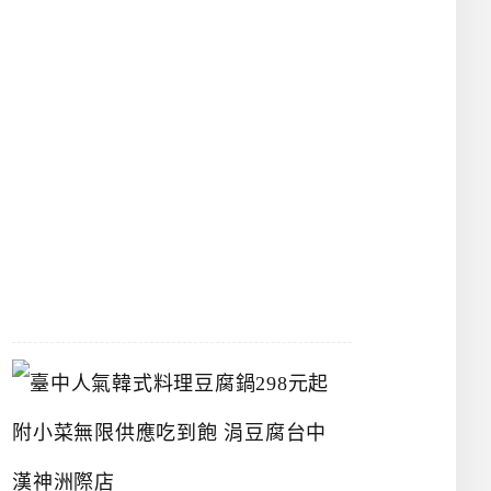
館
立
夫
中
醫
藥
博
物
館
2026-
07-
26
臺
中
人
氣
韓
式
料