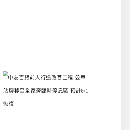
漢
神
洲
際
店
2026-
07-
22
中
友
百
貨
前
人
行
道
改
善
工