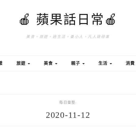
🍎 蘋果話日常🍎
美食。旅遊。過生活。養小人。凡人瑣碎事
繫
旅遊
美食
親子
生活
消
每日彙整:
2020-11-12