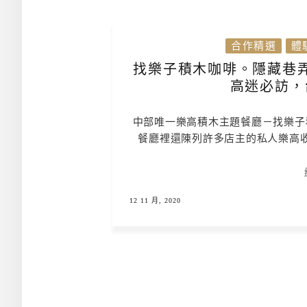
合作精選
體
找樂子積木咖啡。隱藏巷
高迷必訪，
中部唯一樂高積木主題餐廳－找樂子
餐廳裡還陳列許多店主的私人樂高
12 11 月, 2020