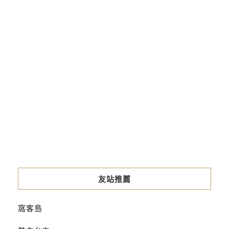
友站推薦
窩客島