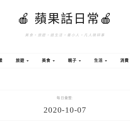
🍎 蘋果話日常🍎
美食。旅遊。過生活。養小人。凡人瑣碎事
繫
旅遊
美食
親子
生活
消
每日彙整:
2020-10-07