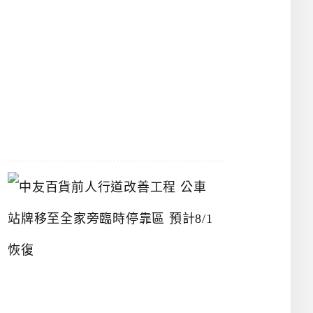
漢
神
洲
際
店
2026-
07-
22
中
友
百
貨
前
人
行
道
改
善
工