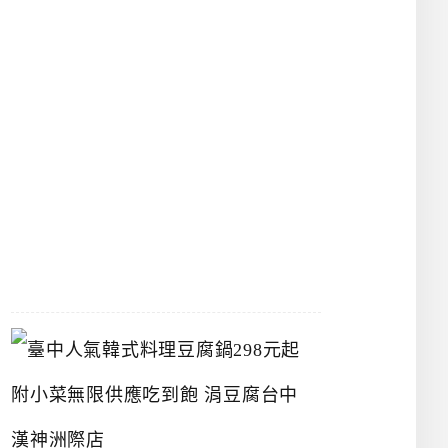
館
立
夫
中
醫
藥
博
物
館
2026-
07-
26
臺
中
人
氣
韓
式
料