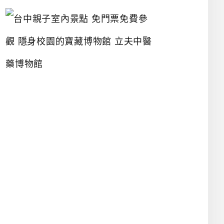
台
中
親
子
室
內
景
點
免
門
票
免
費
參
觀
隱
身
校
園
的
寶
藏
博
物