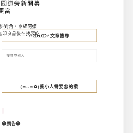
綠園道旁新開幕
便當
七斜對角，泰緬阿嬤
無印良品後在找要吃
^ↀᴥↀ^文章搜尋
(≖ᴗ≖✿)養小人需要您的讚
✿廣告✿