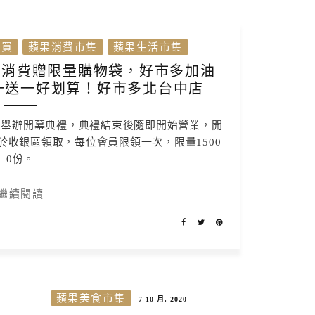
會買
蘋果消費市集
蘋果生活市集
幕。消費贈限量購物袋，好市多加油
一送一好划算！好市多北台中店
:30舉辦開幕典禮，典禮結束後隨即開始營業，開
收銀區領取，每位會員限領一次，限量1500
0份。
繼續閱讀
蘋果美食市集
7 10 月, 2020