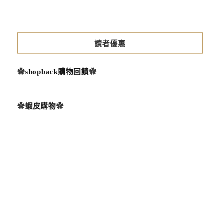
讀者優惠
✿
shopback購物回饋
✿
✿
蝦皮購物
✿