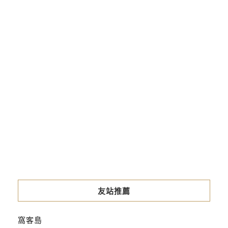
友站推薦
窩客島