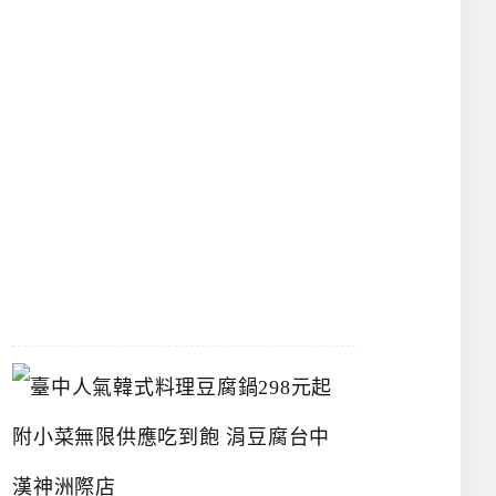
館
立
夫
中
醫
藥
博
物
館
2026-
07-
26
臺
中
人
氣
韓
式
料