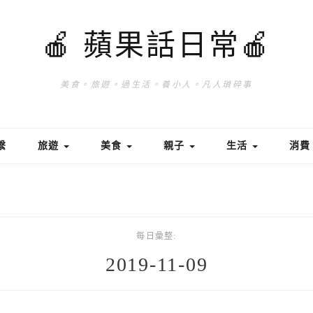
🍎 蘋果話日常🍎
美食。旅遊。過生活。養小人。凡人瑣碎事
繫
旅遊
美食
親子
生活
消
每日彙整:
2019-11-09