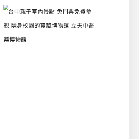
台
中
親
子
室
內
景
點
免
門
票
免
費
參
觀
隱
身
校
園
的
寶
藏
博
物