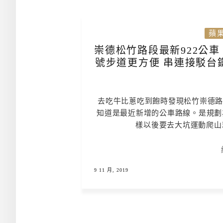
蘋
崇德松竹路段最新922公車
號步道更方便 串連接駁台
去吃牛比蔥吃到飽時發現松竹崇德路
知道是最近新增的公車路線。是規劃
樣以後要去大坑運動爬山
9 11 月, 2019