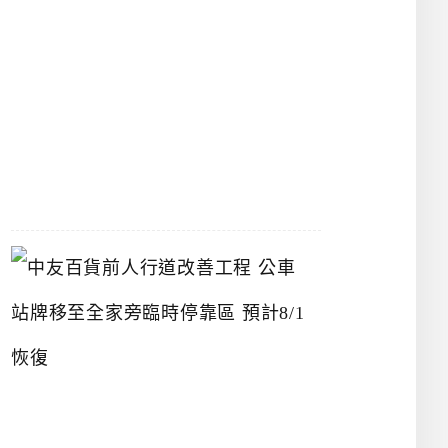
漢
神
洲
際
店
2026-
07-
22
中
友
百
貨
前
人
行
道
改
善
工