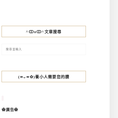
^ↀᴥↀ^文章搜尋
(≖ᴗ≖✿)養小人需要您的讚
✿廣告✿