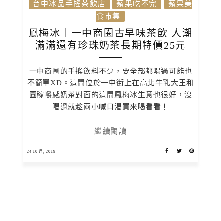
台中冰品手搖茶飲店
蘋果吃不完
蘋果美
食市集
鳳梅冰｜一中商圈古早味茶飲 人潮
滿滿還有珍珠奶茶長期特價25元
一中商圈的手搖飲料不少，要全部都喝過可能也
不簡單XD。這間位於一中街上在高北牛乳大王和
圓稼嚼感奶茶對面的這間鳳梅冰生意也很好，沒
喝過就趁兩小喊口渴買來喝看看！
繼續閱讀
24 10 月, 2019