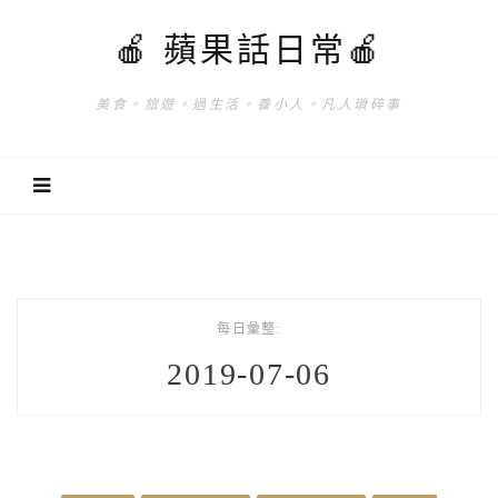
🍎 蘋果話日常🍎
美食。旅遊。過生活。養小人。凡人瑣碎事
每日彙整:
2019-07-06