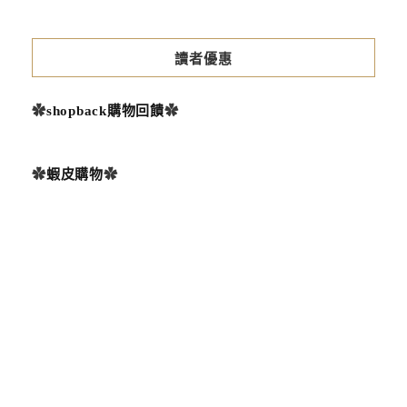
讀者優惠
✿
shopback購物回饋
✿
✿
蝦皮購物
✿