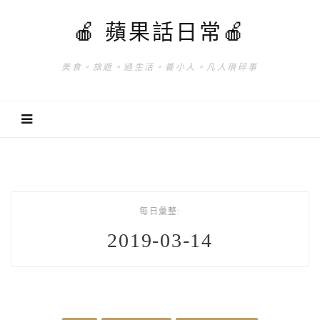
🍎 蘋果話日常🍎
美食。旅遊。過生活。養小人。凡人瑣碎事
每日彙整:
2019-03-14