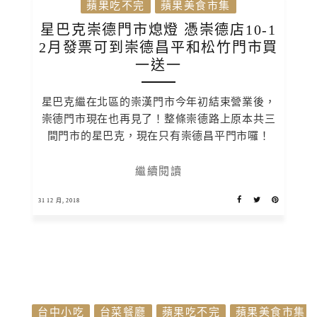
蘋果吃不完
蘋果美食市集
星巴克崇德門市熄燈 憑崇德店10-1
2月發票可到崇德昌平和松竹門市買
一送一
星巴克繼在北區的崇漢門市今年初結束營業後，
崇德門市現在也再見了！整條崇德路上原本共三
間門市的星巴克，現在只有崇德昌平門市囉！
繼續閱讀
31 12 月, 2018
台中小吃
台菜餐廳
蘋果吃不完
蘋果美食市集