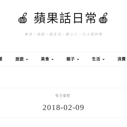
🍎 蘋果話日常🍎
美食。旅遊。過生活。養小人。凡人瑣碎事
繫
旅遊
美食
親子
生活
消
每日彙整:
2018-02-09