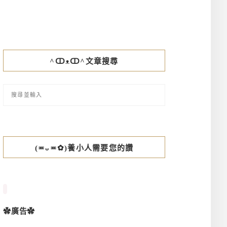
^ↀᴥↀ^文章搜尋
(≖ᴗ≖✿)養小人需要您的讚
✿廣告✿