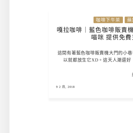
咖啡下午茶
蘋
嘎拉咖啡｜藍色咖啡販賣機
喵咪 提供免費充電
這間有著藍色咖啡販賣機大門的小巷
以就都放生它XD。這天人潮還好
9 2 月, 2018