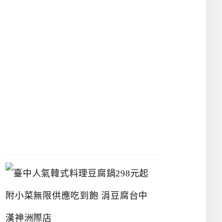
館
立
夫
中
醫
藥
博
物
館
2026-
07-
26
臺
中
人
氣
韓
式
料