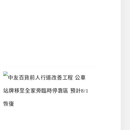
漢
神
洲
際
店
2026-
07-
22
中
友
百
貨
前
人
行
道
改
善
工