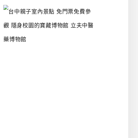
台
中
親
子
室
內
景
點
免
門
票
免
費
參
觀
隱
身
校
園
的
寶
藏
博
物