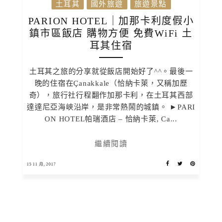
土耳其
國外旅遊
旅遊景點
PARION HOTEL｜加那卡利度假小
鎮市區飯店 購物方便 免費WiFi 土
耳其住宿
土耳其之旅的分享就從飯店開始好了^^。最後一
晚的住宿在Çanakkale（恰納卡萊，又稱加歷
奇），旅行社行程翻作加那卡利，在土耳其西部
達達尼亞海峽沿岸，是非常熱鬧的城鎮。 ►PARI
ON HOTEL帕瑞酒店 – 恰納卡萊, Ca...
繼續閱讀
15 11 月, 2017