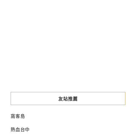
友站推薦
窩客島
熱血台中