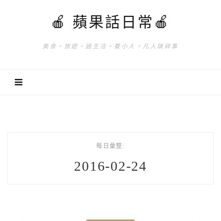
🍎 蘋果話日常🍎
美食。旅遊。過生活。養小人。凡人瑣碎事
每日彙整:
2016-02-24