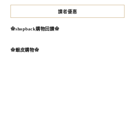
讀者優惠
✿
shopback購物回饋
✿
✿
蝦皮購物
✿