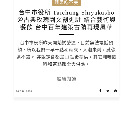
蘋果吃不完
台中市役所 Taichung Shiyakusho
＠古典玫瑰園文創進駐 結合藝術與
餐飲 台中百年建築古蹟再現風華
台中市役所昨天開始試營運，目前無法電話預
約，所以我們一早十點初就來，人潮未到，感覺
還不錯。 丼飯定食都是11點後提供，其它咖啡飲
料和茶點都全天供應。
繼續閱讀
24 2 月, 2016