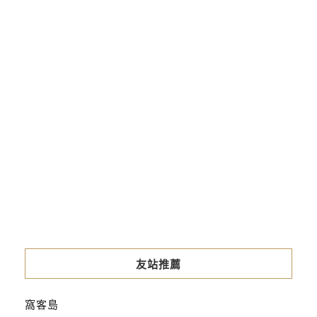
友站推薦
窩客島