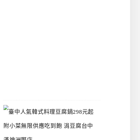
物
館
立
夫
中
醫
藥
博
物
館
2026-
07-
26
臺
中
人
氣
韓
式