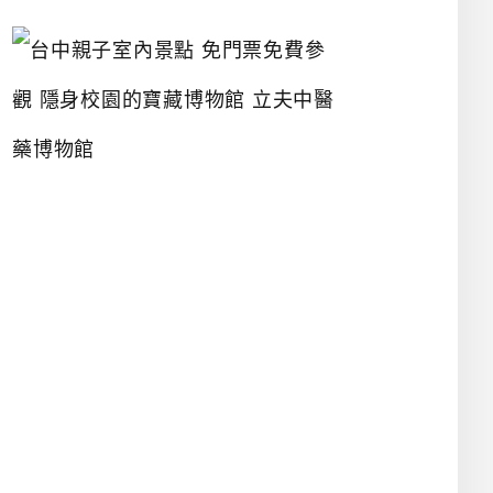
台
中
親
子
室
內
景
點
免
門
票
免
費
參
觀
隱
身
校
園
的
寶
藏
博