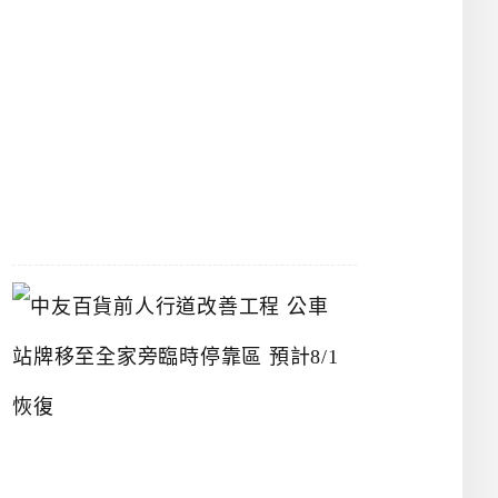
漢
神
洲
際
店
2026-
07-
22
中
友
百
貨
前
人
行
道
改
善
工