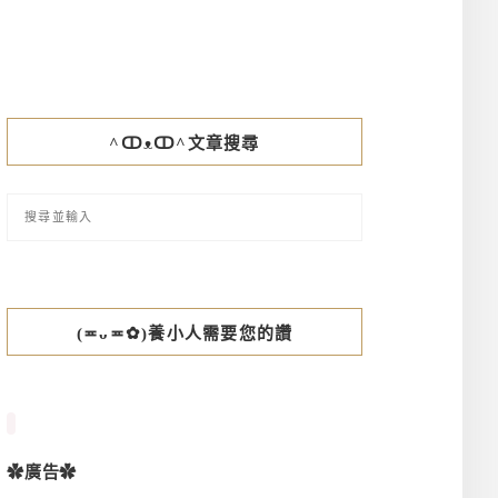
^ↀᴥↀ^文章搜尋
(≖ᴗ≖✿)養小人需要您的讚
✿廣告✿