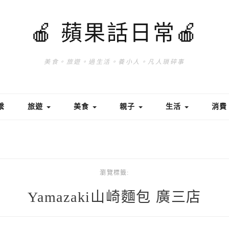
🍎 蘋果話日常🍎
美食。旅遊。過生活。養小人。凡人瑣碎事
繫
旅遊
美食
親子
生活
消
瀏覽標籤:
Yamazaki山崎麵包 廣三店