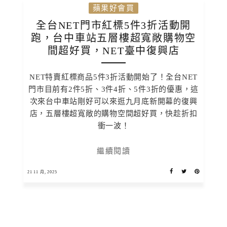
蘋果好會買
全台NET門市紅標5件3折活動開
跑，台中車站五層樓超寬敞購物空
間超好買，NET臺中復興店
NET特賣紅標商品5件3折活動開始了！全台NET
門市目前有2件5折、3件4折、5件3折的優惠，這
次來台中車站剛好可以來逛九月底新開幕的復興
店，五層樓超寬敞的購物空間超好買，快趁折扣
衝一波！
繼續閱讀
21 11 月, 2025