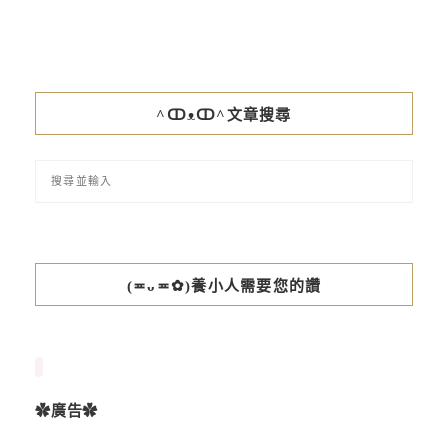
^ↀᴥↀ^文章搜尋
(≖ᴗ≖✿)養小人需要您的讚
✿廣告✿