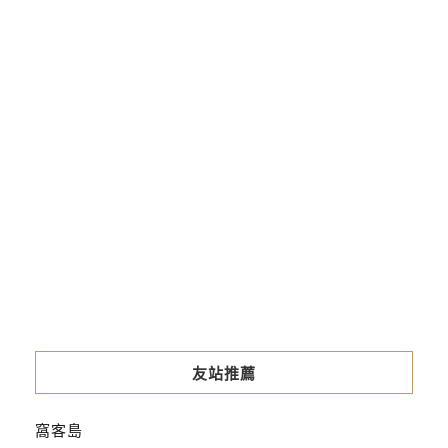
友站推薦
窩客島