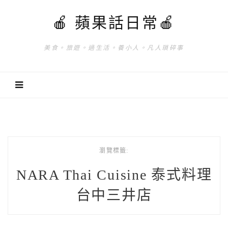
🍎 蘋果話日常🍎
美食。旅遊。過生活。養小人。凡人瑣碎事
瀏覽標籤:
NARA Thai Cuisine 泰式料理
台中三井店