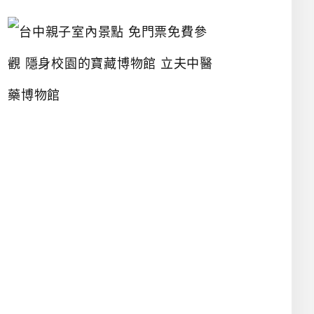
台
中
親
子
室
內
景
點
免
門
票
免
費
參
觀
隱
身
校
園
的
寶
藏
博