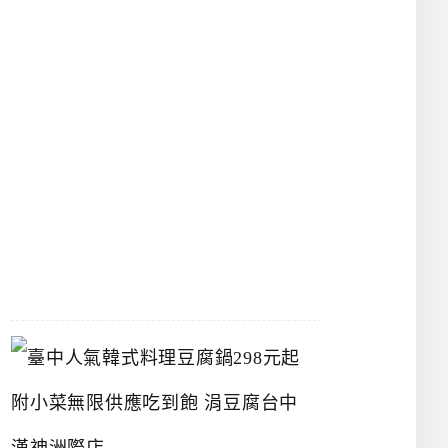
物
館
立
夫
中
醫
藥
博
物
館
2026-
07-
26
臺
中
人
氣
韓
式