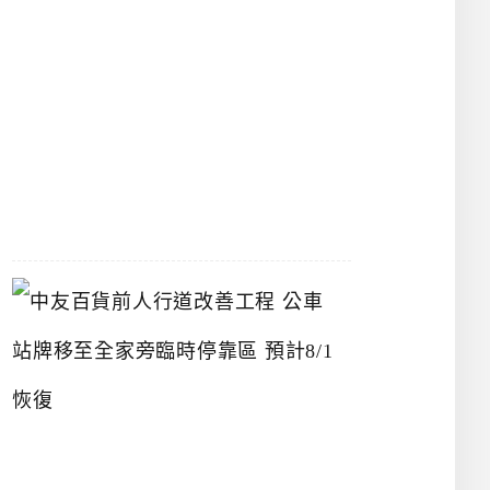
漢
神
洲
際
店
2026-
07-
22
中
友
百
貨
前
人
行
道
改
善
工