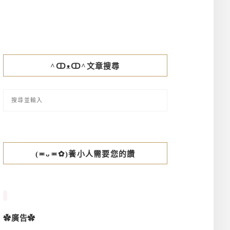
^ↀᴥↀ^文章搜尋
(≖ᴗ≖✿)養小人需要您的讚
✿廣告✿