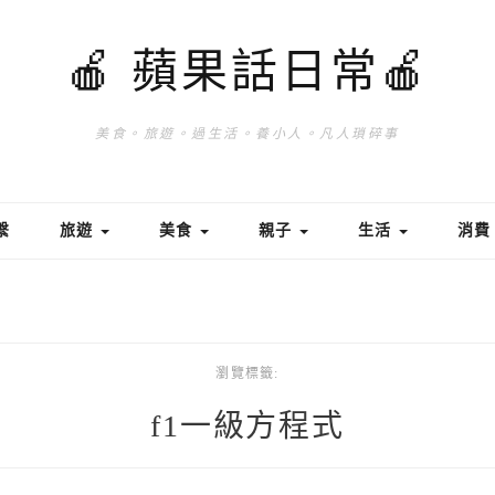
🍎 蘋果話日常🍎
美食。旅遊。過生活。養小人。凡人瑣碎事
繫
旅遊
美食
親子
生活
消
瀏覽標籤:
f1一級方程式