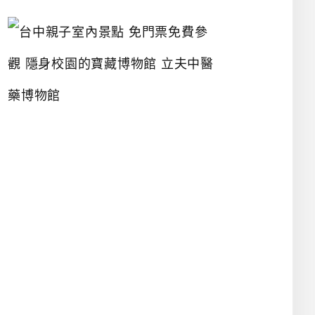
台
中
親
子
室
內
景
點
免
門
票
免
費
參
觀
隱
身
校
園
的
寶
藏
博