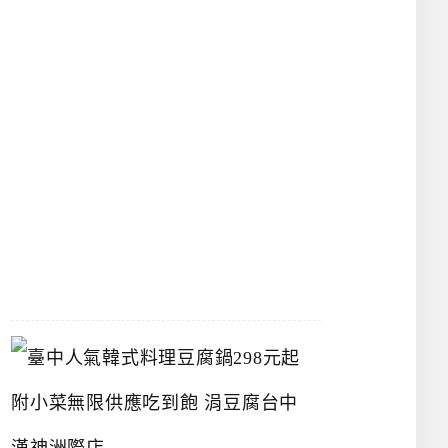
物
館
立
夫
中
醫
藥
博
物
館
2026-
07-
26
臺
中
人
氣
韓
式