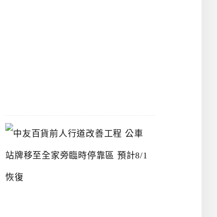
漢
神
洲
際
店
2026-
07-
22
中
友
百
貨
前
人
行
道
改
善
工