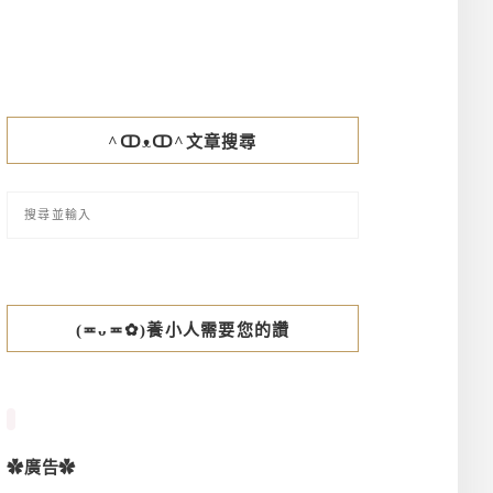
^ↀᴥↀ^文章搜尋
(≖ᴗ≖✿)養小人需要您的讚
✿廣告✿