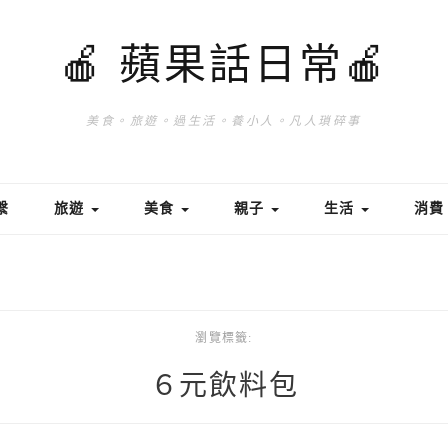
🍎 蘋果話日常🍎
美食。旅遊。過生活。養小人。凡人瑣碎事
繫
旅遊
美食
親子
生活
消
瀏覽標籤:
６元飲料包