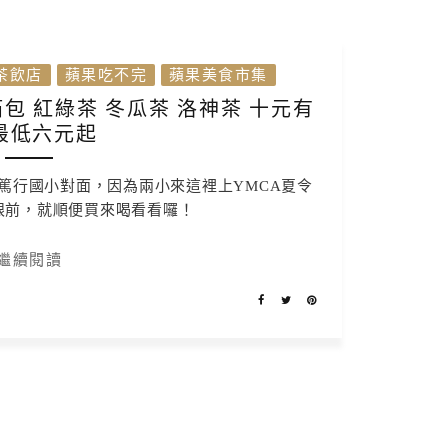
茶飲店
蘋果吃不完
蘋果美食市集
 紅綠茶 冬瓜茶 洛神茶 十元有
最低六元起
篤行國小對面，因為兩小來這裡上YMCA夏令
眼前，就順便買來喝看看囉！
繼續閱讀