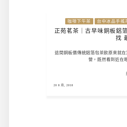
咖啡下午茶
台中冰品手搖
正苑茗茶｜古早味銅板鋁箔包
找 
這間銅板價傳統鋁箔包茶飲原來就在
營，既然看到近在
20 8 月, 2018