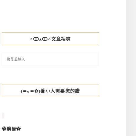
^ↀᴥↀ^文章搜尋
(≖ᴗ≖✿)養小人需要您的讚
✿廣告✿