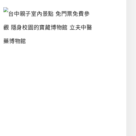
台
中
親
子
室
內
景
點
免
門
票
免
費
參
觀
隱
身
校
園
的
寶
藏
博