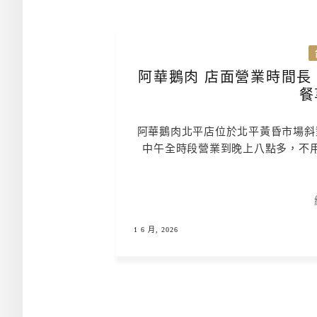
阿華鵝肉 店面營業時間長
阿華鵝肉北平店位於北平黃昏市場斜
中午全時段營業到晚上八點多，不
1 6 月, 2026