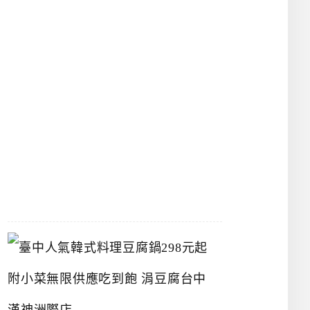
物
館
立
夫
中
醫
藥
博
物
館
2026-
07-
26
臺
中
人
氣
韓
式