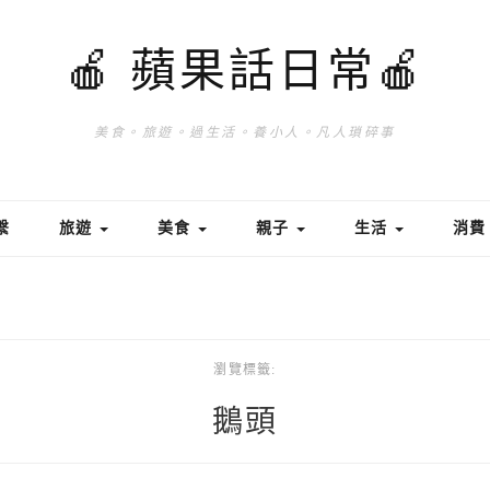
🍎 蘋果話日常🍎
美食。旅遊。過生活。養小人。凡人瑣碎事
繫
旅遊
美食
親子
生活
消
瀏覽標籤:
鵝頭