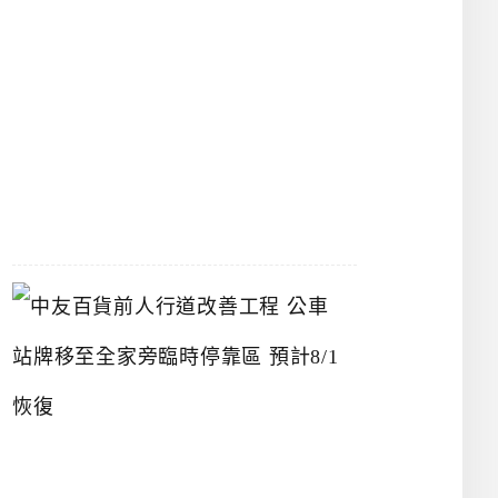
漢
神
洲
際
店
2026-
07-
22
中
友
百
貨
前
人
行
道
改
善
工