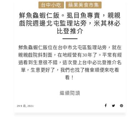
台中小吃
蘋果美食市集
鮮魚鱻蝦仁飯。虱目魚專賣，親親
戲院週邊北屯監理站旁，米其林必
比登推介
鮮魚鱻蝦仁飯位在台中市北屯區監理站旁，就在
親親戲院斜對面，在地經營有30年了。平常有經
過看到生意很不錯，這次登上台中必比登推介名
單，生意更好了，我們也找了機會順便來吃看
看！
繼續閱讀
29 9 月, 2021