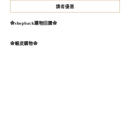
讀者優惠
✿
shopback購物回饋
✿
✿
蝦皮購物
✿