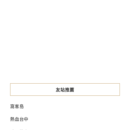
友站推薦
窩客島
熱血台中