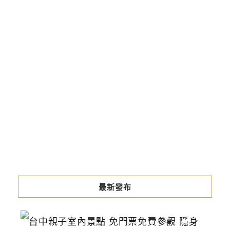
最新發布
台
中