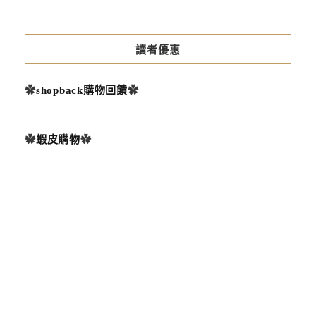
讀者優惠
✿
shopback購物回饋
✿
✿
蝦皮購物
✿