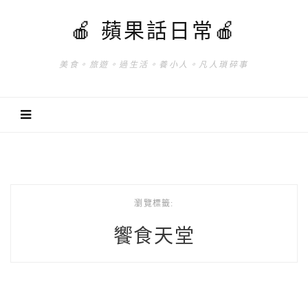
🍎 蘋果話日常🍎
美食。旅遊。過生活。養小人。凡人瑣碎事
瀏覽標籤:
饗食天堂