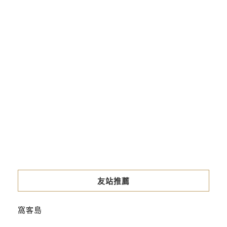
友站推薦
窩客島