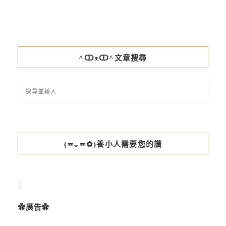
^ↀᴥↀ^文章搜尋
(≖ᴗ≖✿)養小人需要您的讚
✿廣告✿