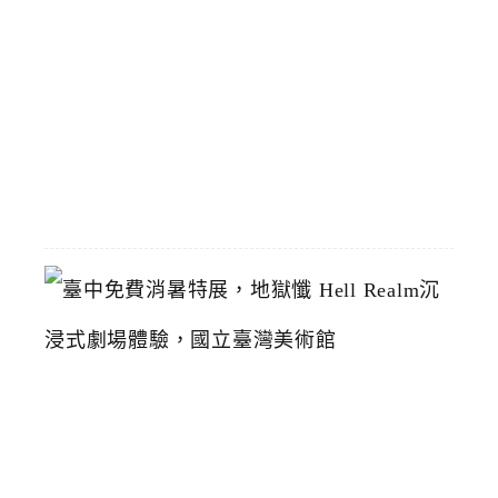
/
1
恢
復
2026-
07-
19
臺
中
免
費
消
暑
特
展
，
地
獄
懺