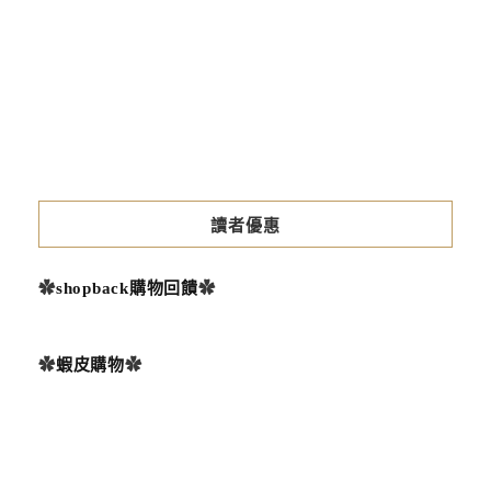
05-
06
讀者優惠
✿
shopback購物回饋
✿
✿
蝦皮購物
✿