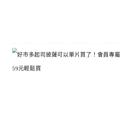
2026-
07-
15
好
市
多
起
司
披
薩
可
以
單
片
買
了
！
會
員