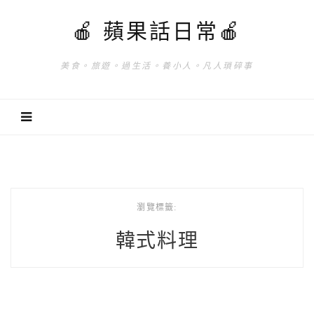
🍎 蘋果話日常🍎
美食。旅遊。過生活。養小人。凡人瑣碎事
瀏覽標籤:
韓式料理