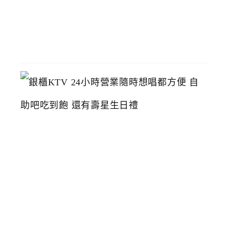
06-
23
銀
櫃
K
T
V
2
4
小
時
營
業
隨
時
想
唱
都
方