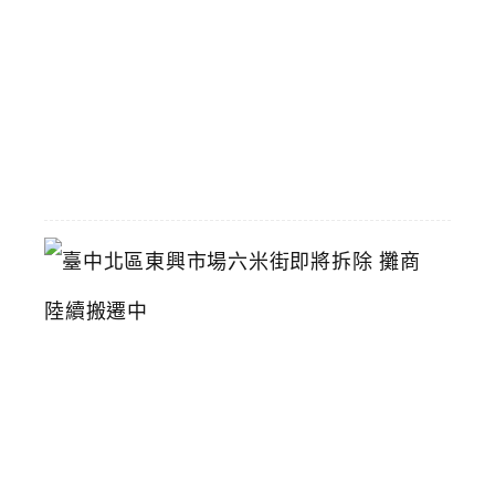
折
優
惠
2026-
07-
11
臺
中
北
區
東
興
市
場
六
米
街
即
將