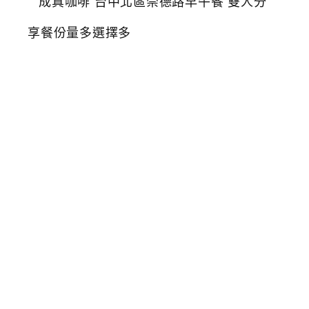
真
咖
啡
台
中
北
區
崇
德
路
早
午
餐
雙
人
分
享
餐
份
量
多
選
擇
多