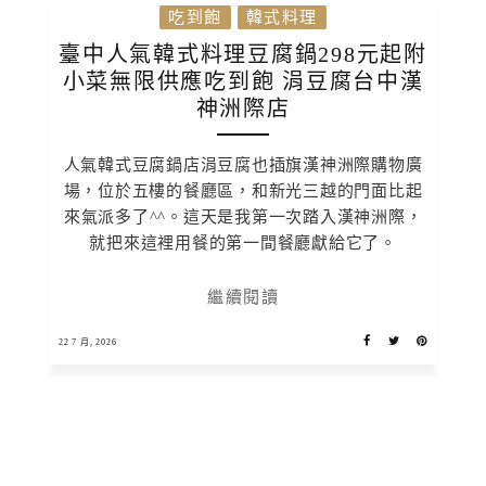
吃到飽
韓式料理
臺中人氣韓式料理豆腐鍋298元起附
小菜無限供應吃到飽 涓豆腐台中漢
神洲際店
人氣韓式豆腐鍋店涓豆腐也插旗漢神洲際購物廣
場，位於五樓的餐廳區，和新光三越的門面比起
來氣派多了^^。這天是我第一次踏入漢神洲際，
就把來這裡用餐的第一間餐廳獻給它了。
繼續閱讀
22 7 月, 2026