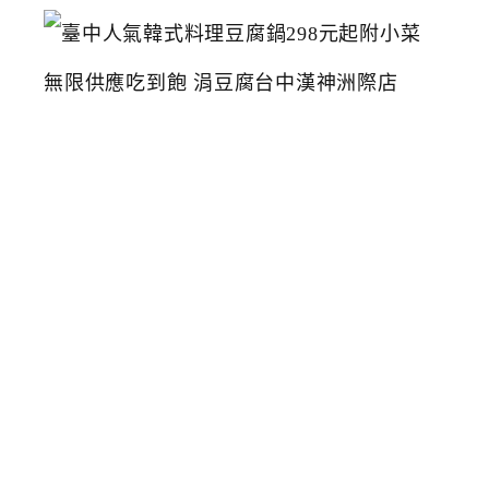
臺
中
人
氣
韓
式
料
理
豆
腐
鍋
2
9
8
元
起
附
小
菜
無
限
供
應
吃