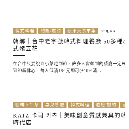
韓式料理
體驗/邀約
蘋果美食市集
5 7 月, 2019
韓鄉｜台中老字號韓式料理餐廳 50多種小
式豬五花
在台中只要說到小菜吃到飽，許多人會想到的餐廳一定是
到飽超佛心，每人低消180元即可(+10%清...
咖啡下午茶
桌菜餐廳
韓式料理
體驗/邀約
蘋
KATZ 卡司 카츠｜美味創意質感兼具的
時代店