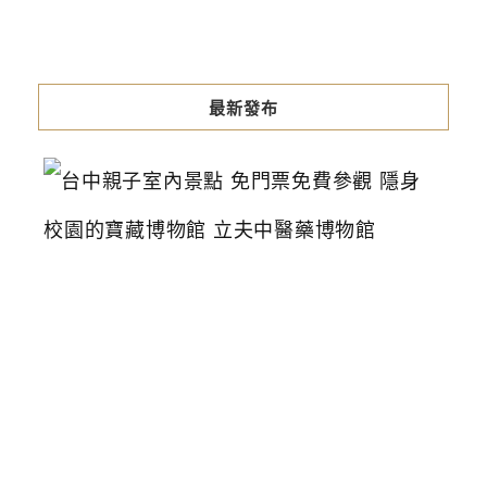
最新發布
台
中
親
子
室
內
景
點
免
門
票
免
費
參
觀
隱
身