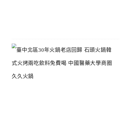
2026-
05-
28
臺
中
北
區
3
0
年
火
鍋
老
店
回
歸
石
頭
火
鍋