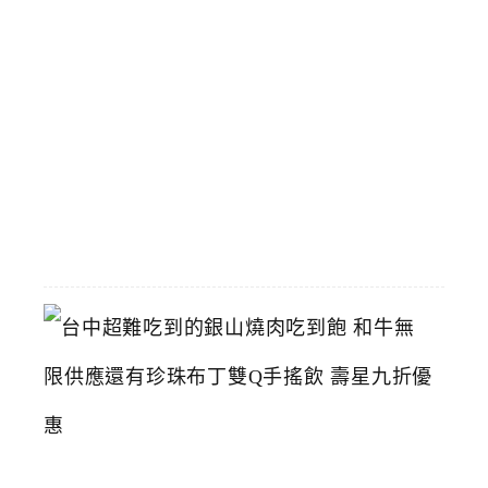
馬
野
郎
可
拍
照
2026-
07-
11
台
中
超
難
吃
到
的
銀
山