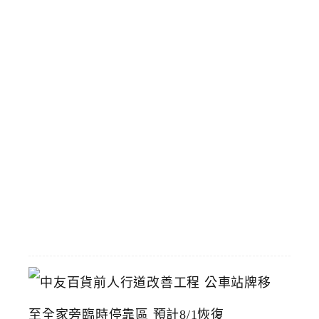
到
飽
涓
豆
腐
台
中
漢
神
洲
際
店
2026-
07-
22
中
友
百
貨