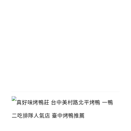
拆
除
攤
商
陸
續
搬
遷
中
2026-
06-
29
真
好
味
烤
鴨
莊
台