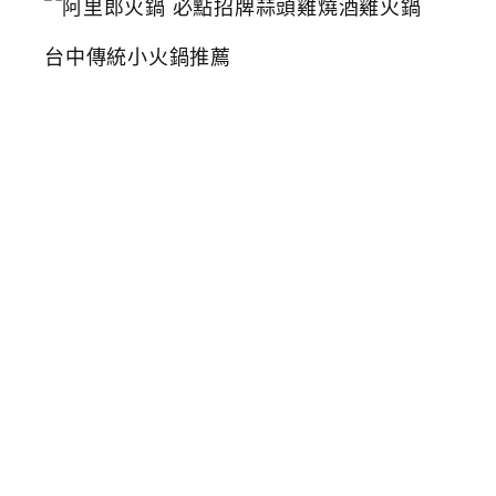
里
郎
火
鍋
必
點
招
牌
蒜
頭
雞
燒
酒
雞
火
鍋
台
中
傳
統
小
火
鍋
推
薦