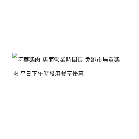
2026-
06-
16
阿
華
鵝
肉
店
面
營
業
時
間
長
免
跑
市
場