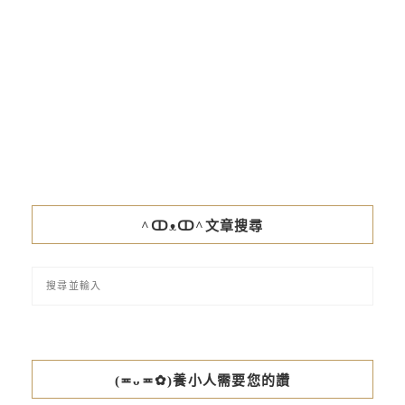
^ↀᴥↀ^文章搜尋
(≖ᴗ≖✿)養小人需要您的讚