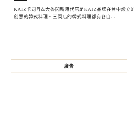
KATZ卡司카츠大魯閣新時代店是KATZ品牌在台中設
創意的韓式料理。三間店的韓式料理都有各自...
廣告