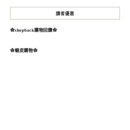
讀者優惠
✿
shopback購物回饋
✿
✿
蝦皮購物
✿