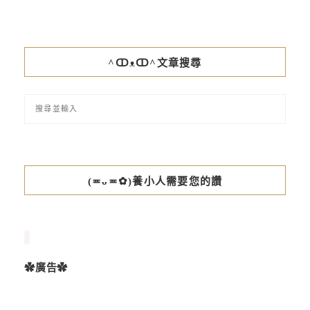
^ↀᴥↀ^文章搜尋
(≖ᴗ≖✿)養小人需要您的讚
✿廣告✿