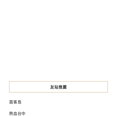
友站推薦
窩客島
熱血台中