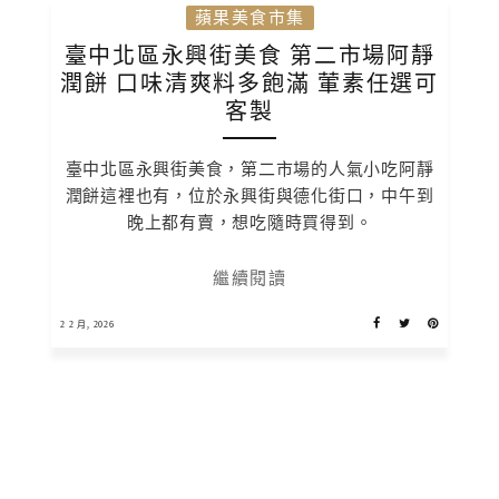
蘋果美食市集
臺中北區永興街美食 第二市場阿靜
潤餅 口味清爽料多飽滿 葷素任選可
客製
臺中北區永興街美食，第二市場的人氣小吃阿靜
潤餅這裡也有，位於永興街與德化街口，中午到
晚上都有賣，想吃隨時買得到。
繼續閱讀
2 2 月, 2026