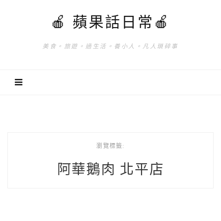
🍎 蘋果話日常🍎
美食。旅遊。過生活。養小人。凡人瑣碎事
瀏覽標籤:
阿華鵝肉 北平店