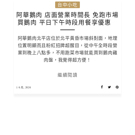
台中小吃
阿華鵝肉 店面營業時間長 免跑市場
買鵝肉 平日下午時段用餐享優惠
阿華鵝肉北平店位於北平黃昏市場斜對面，地理
位置明顯而且粉紅招牌超醒目，從中午全時段營
業到晚上八點多，不用跑菜市場就能買到鵝肉雞
肉盤，我覺得超方便！
繼續閱讀
1 6 月, 2026