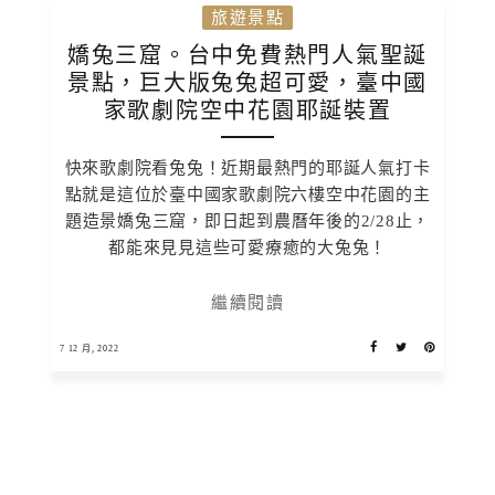
旅遊景點
嬌兔三窟。台中免費熱門人氣聖誕
景點，巨大版兔兔超可愛，臺中國
家歌劇院空中花園耶誕裝置
快來歌劇院看兔兔！近期最熱門的耶誕人氣打卡
點就是這位於臺中國家歌劇院六樓空中花園的主
題造景嬌兔三窟，即日起到農曆年後的2/28止，
都能來見見這些可愛療癒的大兔兔！
繼續閱讀
7 12 月, 2022