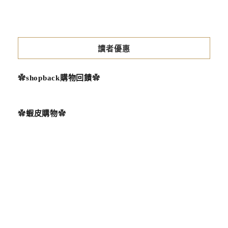
讀者優惠
✿
shopback購物回饋
✿
✿
蝦皮購物
✿