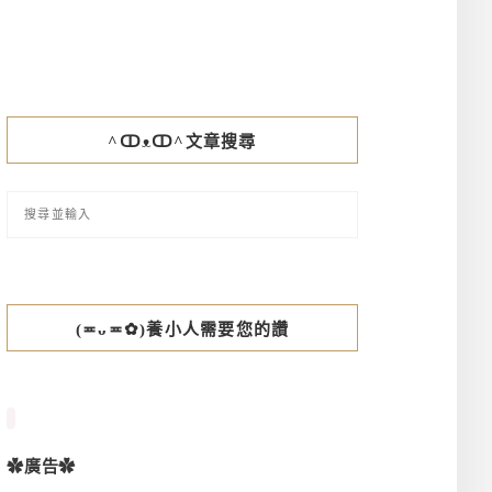
^ↀᴥↀ^文章搜尋
(≖ᴗ≖✿)養小人需要您的讚
✿廣告✿