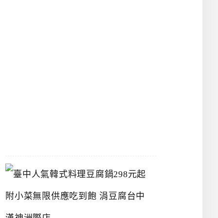
物
館
立
夫
中
醫
藥
博
物
館
2026-
07-
26
臺
中
人
氣
韓
式