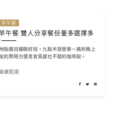
早午餐
早午餐 雙人分享餐份量多選擇多
地點醒目顯眼好找，九點半就營業一路到晚上
友約聚時方便覓食質感也不錯的咖啡館。
繼續閱讀