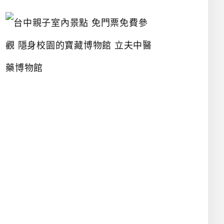
台
中
親
子
室
內
景
點
免
門
票
免
費
參
觀
隱
身
校
園
的
寶
藏
博