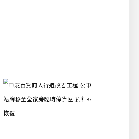
漢
神
洲
際
店
2026-
07-
22
中
友
百
貨
前
人
行
道
改
善
工