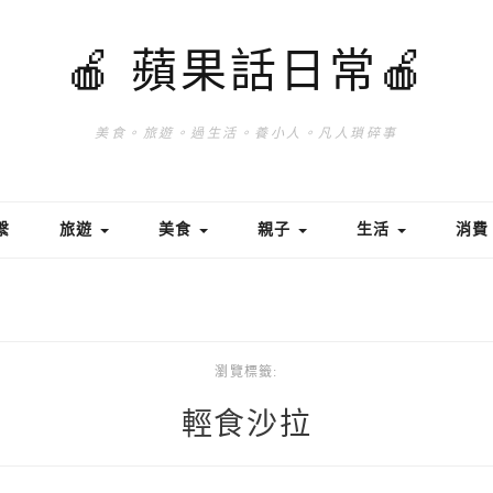
🍎 蘋果話日常🍎
美食。旅遊。過生活。養小人。凡人瑣碎事
繫
旅遊
美食
親子
生活
消
瀏覽標籤:
輕食沙拉