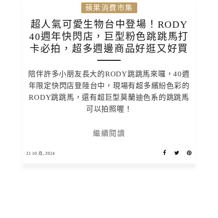
蘋果消費市集
超人氣可愛生物台中登場！RODY
40週年快閃店，巨型粉色跳跳馬打
卡必拍，超多週邊商品好逛又好買
陪伴許多小朋友長大的RODY跳跳馬來囉，40週
年限定快閃店登陸台中，現場有超多繽紛色彩的
RODY跳跳馬，還有超巨型莫蘭迪色系的跳跳馬
可以拍照喔！
繼續閱讀
21 10 月, 2024