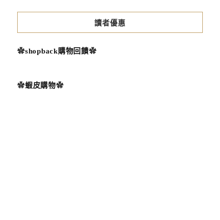
讀者優惠
✿
shopback購物回饋
✿
✿
蝦皮購物
✿