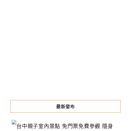
最新發布
台
中