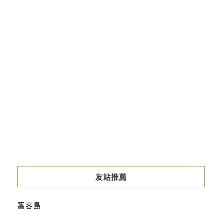
友站推薦
窩客島