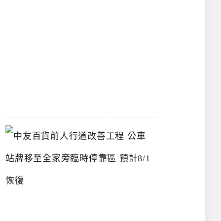
漢
神
洲
際
店
2026-
07-
22
中
友
百
貨
前
人
行
道
改
善
工