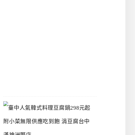
物
館
立
夫
中
醫
藥
博
物
館
2026-
07-
26
臺
中
人
氣
韓
式