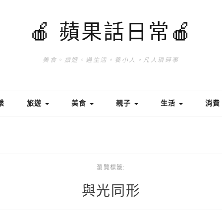
🍎 蘋果話日常🍎
美食。旅遊。過生活。養小人。凡人瑣碎事
繫
旅遊
美食
親子
生活
消
瀏覽標籤:
與光同形