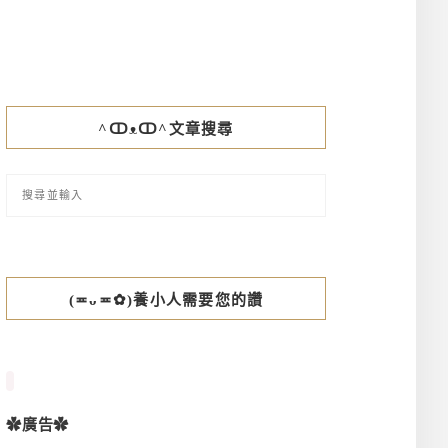
^ↀᴥↀ^文章搜尋
(≖ᴗ≖✿)養小人需要您的讚
✿廣告✿