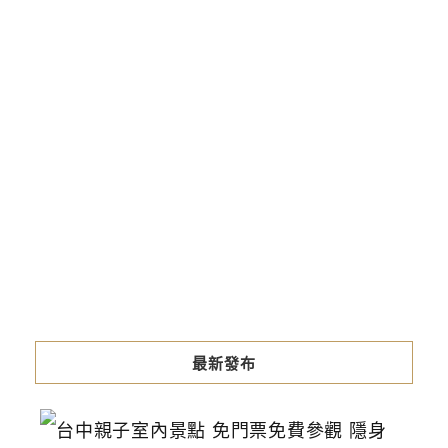
最新發布
台
中