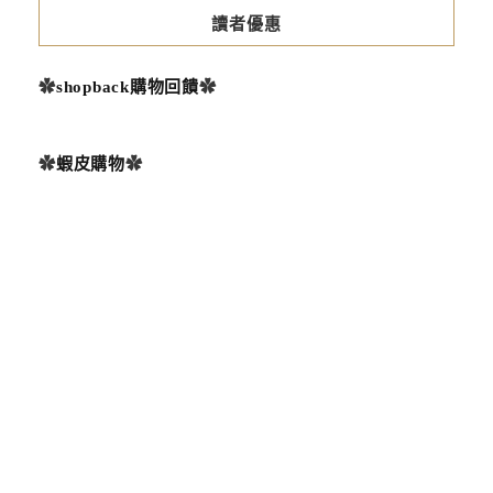
讀者優惠
✿
shopback購物回饋
✿
✿
蝦皮購物
✿