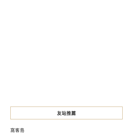
友站推薦
窩客島