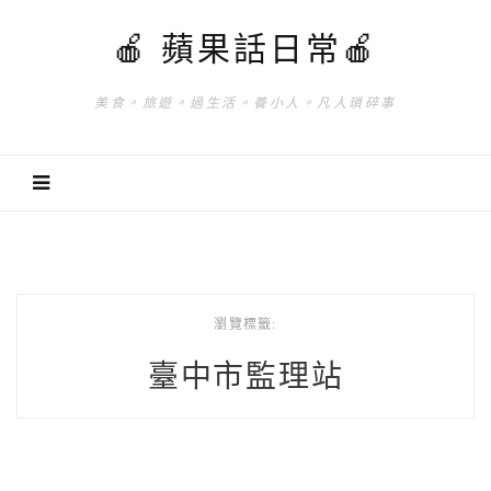
🍎 蘋果話日常🍎
美食。旅遊。過生活。養小人。凡人瑣碎事
瀏覽標籤:
臺中市監理站