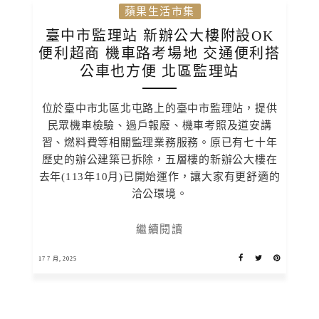
蘋果生活市集
臺中市監理站 新辦公大樓附設OK
便利超商 機車路考場地 交通便利搭
公車也方便 北區監理站
位於臺中市北區北屯路上的臺中市監理站，提供
民眾機車檢驗、過戶報廢、機車考照及道安講
習、燃料費等相關監理業務服務。原已有七十年
歷史的辦公建築已拆除，五層樓的新辦公大樓在
去年(113年10月)已開始運作，讓大家有更舒適的
洽公環境。
繼續閱讀
17 7 月, 2025