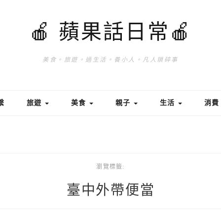
🍎 蘋果話日常🍎
美食。旅遊。過生活。養小人。凡人瑣碎事
繫
旅遊
美食
親子
生活
消
瀏覽標籤:
臺中外帶便當