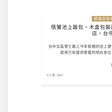
便當自助
悟饕池上飯包。木盒包裝
店，台
台中北區學士路上今年新開的池上便
起來只有提供靠窗的吧台坐位
9 5 月, 2022