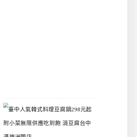
物
館
立
夫
中
醫
藥
博
物
館
2026-
07-
26
臺
中
人
氣
韓
式