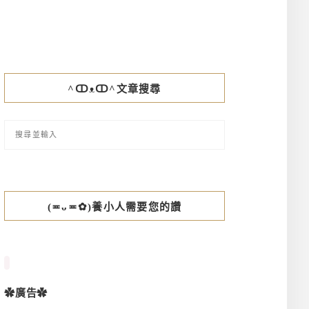
^ↀᴥↀ^文章搜尋
(≖ᴗ≖✿)養小人需要您的讚
✿廣告✿