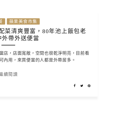
餐
蘋果美食市集
配菜清爽豐富，80年池上飯包老
中外帶外送便當
當店，店面寬敞，空間也很乾淨明亮，目前看
可內用，來買便當的人都是外帶居多。
繼續閱讀