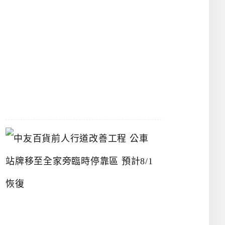
漢
神
洲
際
店
2026-
07-
22
中
友
百
貨
前
人
行
道
改
善
工