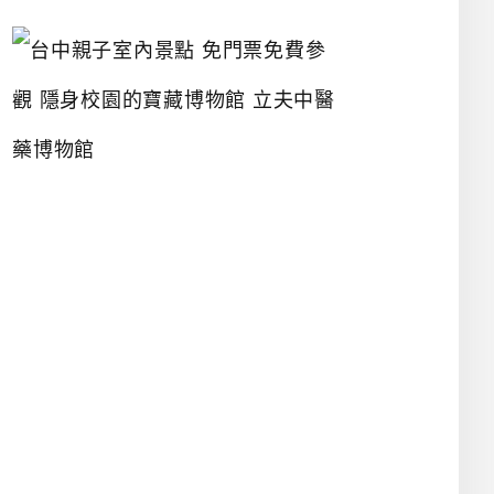
台
中
親
子
室
內
景
點
免
門
票
免
費
參
觀
隱
身
校
園
的
寶
藏
博