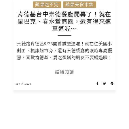
蘋果吃不完
蘋果美食市集
肯德基台中崇德餐廳開幕了！就在
星巴克、春水堂商圈，還有得來速
車道喔～
崇德路肯德基9/23開幕試營運囉！就在仁美國小
對面，楓康超市旁，還有崇德餐廳的限時專屬優
惠，喜歡肯德基、愛吃蛋塔的朋友不要錯過囉！
繼續閱讀
15 4 月, 2020