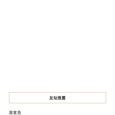
友站推薦
窩客島