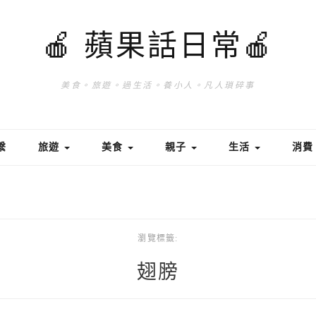
🍎 蘋果話日常🍎
美食。旅遊。過生活。養小人。凡人瑣碎事
繫
旅遊
美食
親子
生活
消
瀏覽標籤:
翅膀