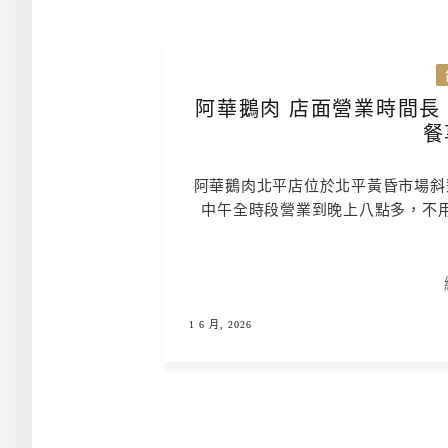
阿華鵝肉 店面營業時間長
阿華鵝肉北平店位於北平黃昏市場斜
中午全時段營業到晚上八點多，不
1 6 月, 2026