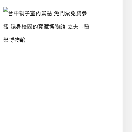
台
中
親
子
室
內
景
點
免
門
票
免
費
參
觀
隱
身
校
園
的
寶
藏
博