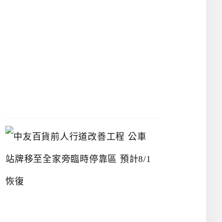
漢
神
洲
際
店
2026-
07-
22
中
友
百
貨
前
人
行
道
改
善
工