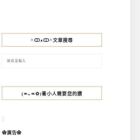
^ↀᴥↀ^文章搜尋
(≖ᴗ≖✿)養小人需要您的讚
✿廣告✿