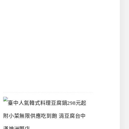
物
館
立
夫
中
醫
藥
博
物
館
2026-
07-
26
臺
中
人
氣
韓
式