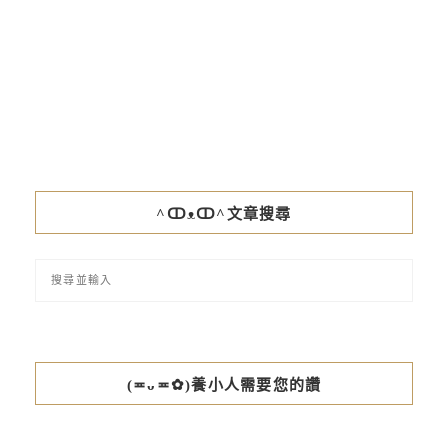
^ↀᴥↀ^文章搜尋
(≖ᴗ≖✿)養小人需要您的讚