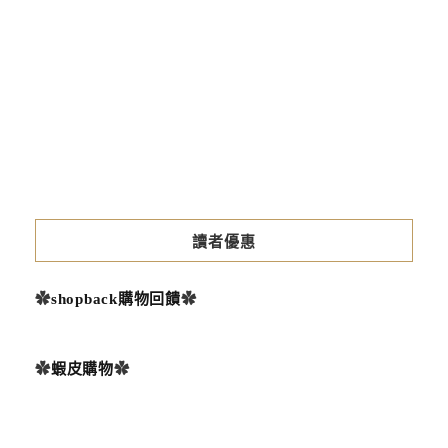
鍋
2026-
05-
06
讀者優惠
✿
shopback購物回饋
✿
✿
蝦皮購物
✿