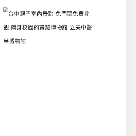
台
中
親
子
室
內
景
點
免
門
票
免
費
參
觀
隱
身
校
園
的
寶
藏
博