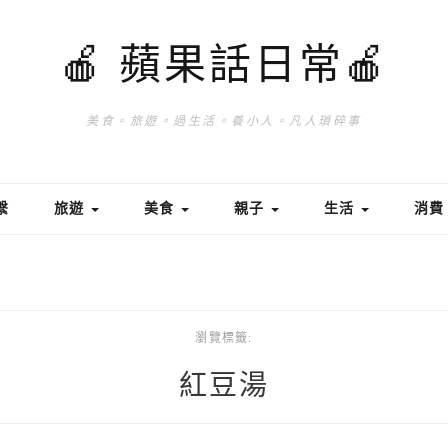
🍎 蘋果話日常🍎
美食。旅遊。過生活。養小人。凡人瑣碎事
繫
旅遊
美食
親子
生活
消
瀏覽標籤:
紅豆湯