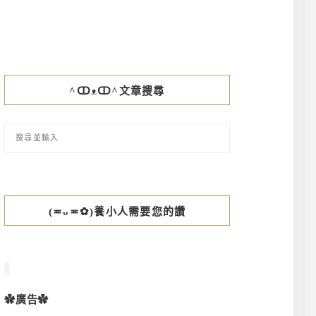
^ↀᴥↀ^文章搜尋
(≖ᴗ≖✿)養小人需要您的讚
✿廣告✿