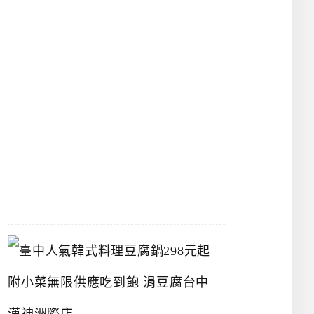
物
館
立
夫
中
醫
藥
博
物
館
2026-
07-
26
臺
中
人
氣
韓
式