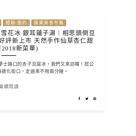
體驗/邀約
蘋果美食市集
 雪花冰 銀耳蓮子湯｜相思頭倒豆
好評新上市 天然手作仙草杏仁甜
2018新菜單)
學士路口的杏子豆腐冰，我們又來訪囉！搭公
路德化街口，走過來不用兩分鐘。
繼續閱讀