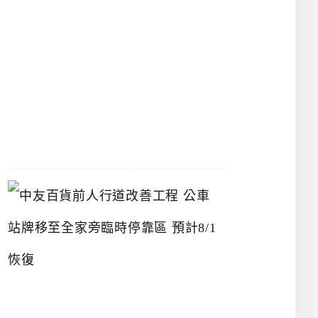
漢
神
洲
際
店
2026-
07-
22
中
友
百
貨
前
人
行
道
改
善
工