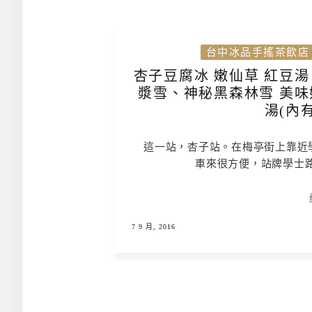
台中冰品手搖茶飲店
杏子豆腐冰 嫩仙草 紅豆湯
漿雪、神秘黑森林雪 美味
湯(內有
這一站，杏子站。在梅亭街上靠近
車來很方便，站牌學士
7 9 月, 2016