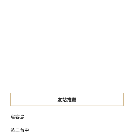
友站推薦
窩客島
熱血台中