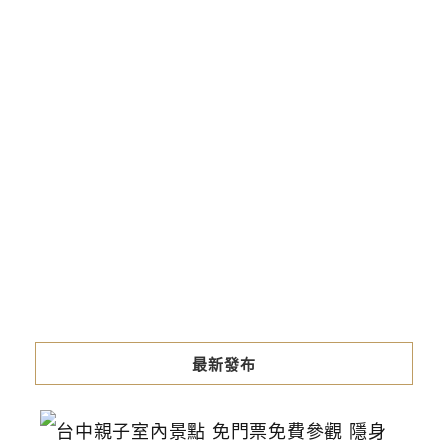
最新發布
台
中