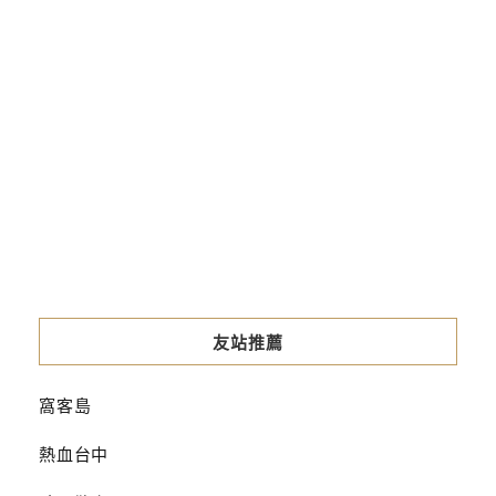
友站推薦
窩客島
熱血台中