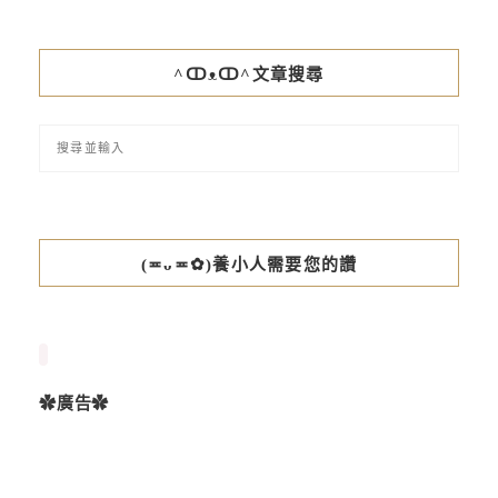
^ↀᴥↀ^文章搜尋
(≖ᴗ≖✿)養小人需要您的讚
✿廣告✿