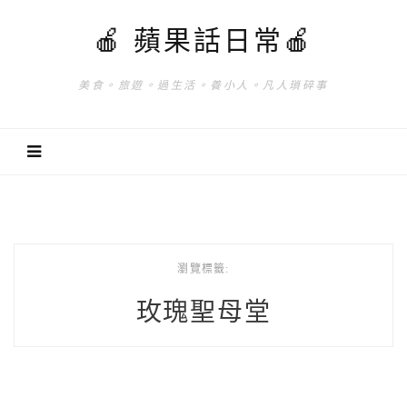
🍎 蘋果話日常🍎
美食。旅遊。過生活。養小人。凡人瑣碎事
瀏覽標籤:
玫瑰聖母堂