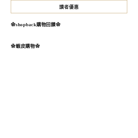
讀者優惠
✿
shopback購物回饋
✿
✿
蝦皮購物
✿