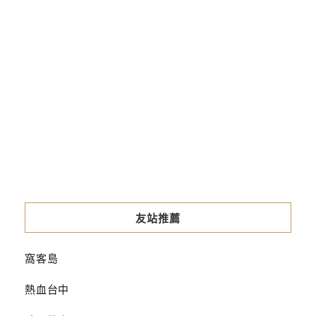
友站推薦
窩客島
熱血台中