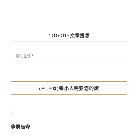
^ↀᴥↀ^文章搜尋
(≖ᴗ≖✿)養小人需要您的讚
✿廣告✿