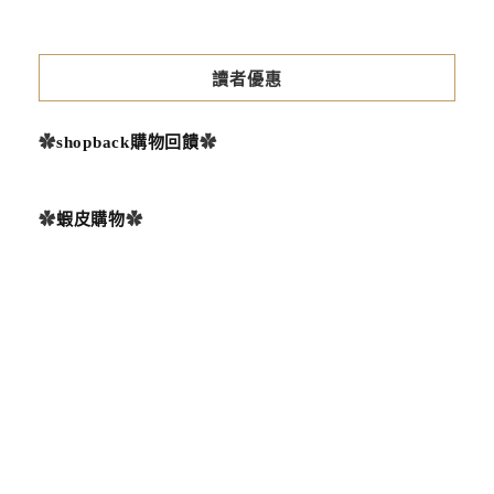
讀者優惠
✿
shopback購物回饋
✿
✿
蝦皮購物
✿