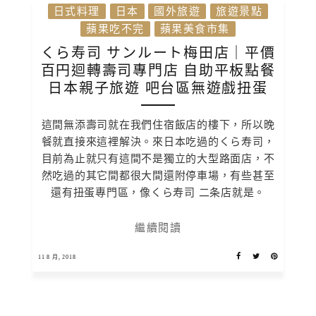
日式料理
日本
國外旅遊
旅遊景點
蘋果吃不完
蘋果美食市集
くら寿司 サンルート梅田店｜平價
百円迴轉壽司專門店 自助平板點餐
日本親子旅遊 吧台區無遊戲扭蛋
這間無添壽司就在我們住宿飯店的樓下，所以晚
餐就直接來這裡解決。來日本吃過的くら寿司，
目前為止就只有這間不是獨立的大型路面店，不
然吃過的其它間都很大間還附停車場，有些甚至
還有扭蛋專門區，像くら寿司 二条店就是。
繼續閱讀
11 8 月, 2018