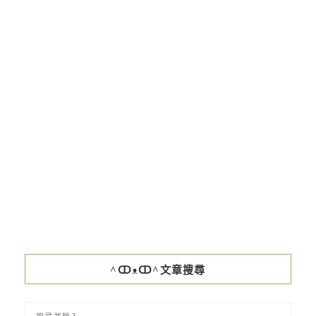
^ↀᴥↀ^文章搜尋